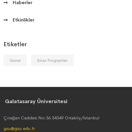
Haberler
Etkinlikler
Etiketler
Genel
Sınav Programları
Galatasaray Üniversitesi
Çırağan Caddesi No:36 34349 Ortaköy/İstanbul
gsu@gsu.edu.tr