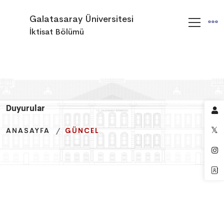
Galatasaray Üniversitesi
İktisat Bölümü
Duyurular
Duyurular
Duyurular
ANASAYFA
ANASAYFA
ANASAYFA
GÜNCEL
GÜNCEL
GÜNCEL