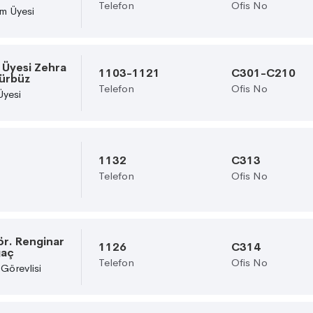
Telefon
Ofis No
m Üyesi
. Üyesi Zehra
1103-1121
C301-C210
ürbüz
Telefon
Ofis No
Üyesi
1132
C313
Telefon
Ofis No
ör. Renginar
1126
C314
gaç
Telefon
Ofis No
Görevlisi