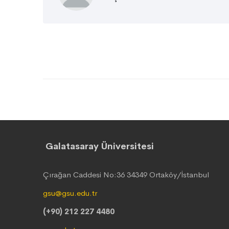
Galatasaray Üniversitesi
Çırağan Caddesi No:36 34349 Ortaköy/İstanbul
gsu@gsu.edu.tr
(+90) 212 227 4480