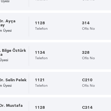
 Üyesi
Dr. Ayça
1128
314
çay
Telefon
Ofis No
m Üyesi
. Bilge Öztürk
1134
328
na
Telefon
Ofis No
Üyesi
r. Selin Pelek
1121
C210
m Üyesi
Telefon
Ofis No
Dr. Mustafa
1128
C314