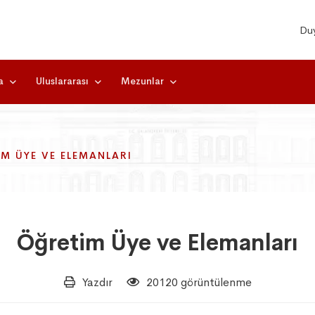
Duy
a
Uluslararası
Mezunlar
M ÜYE VE ELEMANLARI
M ÜYE VE ELEMANLARI
M ÜYE VE ELEMANLARI
Öğretim Üye ve Elemanları
Yazdır
20120 görüntülenme