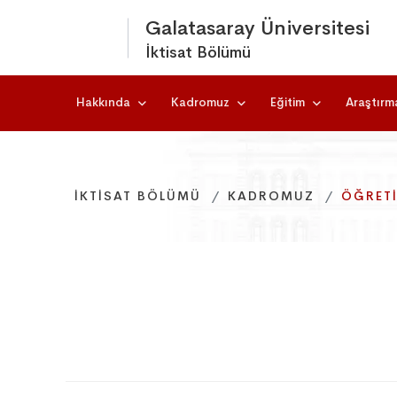
Galatasaray Üniversitesi
İktisat Bölümü
Hakkında
Kadromuz
Eğitim
Araştırm
İKTISAT BÖLÜMÜ
İKTISAT BÖLÜMÜ
İKTISAT BÖLÜMÜ
KADROMUZ
KADROMUZ
KADROMUZ
ÖĞRETI
ÖĞRETI
ÖĞRETI