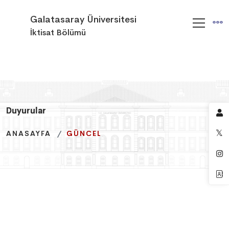
Galatasaray Üniversitesi
İktisat Bölümü
Duyurular
Duyurular
Duyurular
ANASAYFA
ANASAYFA
ANASAYFA
GÜNCEL
GÜNCEL
GÜNCEL