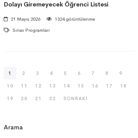
Dolayı Giremeyecek Öğrenci Listesi
21 Mayıs 2026
1324 görüntülenme
Sınav Programları
1
2
3
4
5
6
7
8
9
10
11
12
13
14
15
16
17
18
19
20
21
22
SONRAKI
Arama