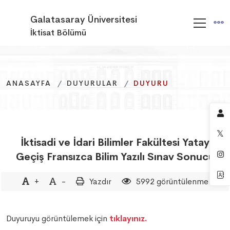
Galatasaray Üniversitesi
İktisat Bölümü
ANASAYFA
ANASAYFA
ANASAYFA
DUYURULAR
DUYURULAR
DUYURULAR
DUYURU
DUYURU
DUYURU
İktisadi ve İdari Bilimler Fakültesi Yatay
Geçiş Fransızca Bilim Yazılı Sınav Sonucu
+
-
Yazdır
5992 görüntülenme
Duyuruyu görüntülemek için
tıklayınız.