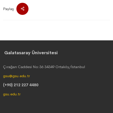
Paylaş
Galatasaray Üniversitesi
Çırağan Caddesi No:36 34349 Ortaköy/İstanbul
gsu@gsu.edu.tr
(+90) 212 227 4480
gsu.edu.tr