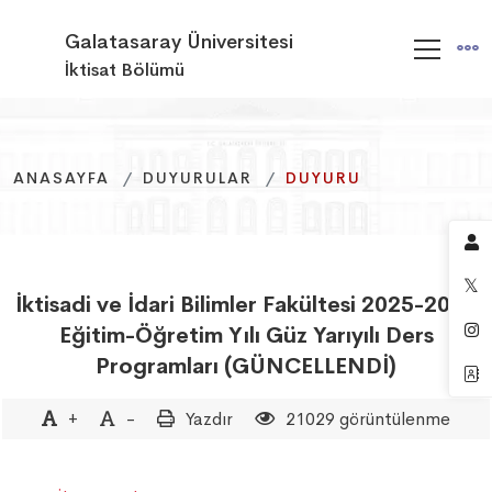
Galatasaray Üniversitesi
İktisat Bölümü
ANASAYFA
ANASAYFA
ANASAYFA
DUYURULAR
DUYURULAR
DUYURULAR
DUYURU
DUYURU
DUYURU
İktisadi ve İdari Bilimler Fakültesi 2025-2026
Eğitim-Öğretim Yılı Güz Yarıyılı Ders
Programları (GÜNCELLENDİ)
+
-
Yazdır
21029 görüntülenme