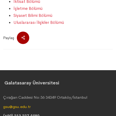
İktisat Bölümü
İşletme Bölümü
Siyaset Bilimi Bölümü
Uluslararası İlişkiler Bölümü
Paylaş
Galatasaray Üniversitesi
Çırağan Caddesi No:36 34349 Ortaköy/İstanbul
gsu@gsu.edu.tr
(+90) 212 227 4480