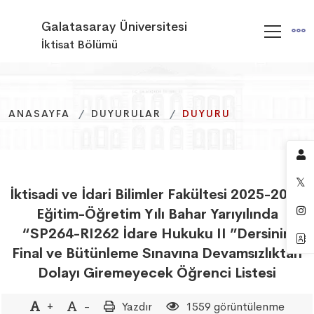
Galatasaray Üniversitesi
İktisat Bölümü
ANASAYFA
ANASAYFA
ANASAYFA
DUYURULAR
DUYURULAR
DUYURULAR
DUYURU
DUYURU
DUYURU
İktisadi ve İdari Bilimler Fakültesi 2025-2026
Eğitim-Öğretim Yılı Bahar Yarıyılında
“SP264-RI262 İdare Hukuku II ”Dersinin
Final ve Bütünleme Sınavına Devamsızlıktan
Dolayı Giremeyecek Öğrenci Listesi
+
-
Yazdır
1559 görüntülenme