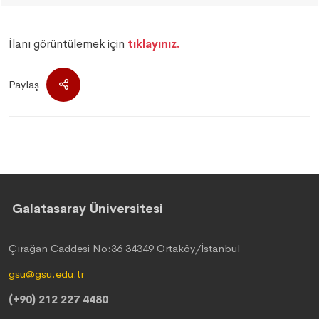
İlanı görüntülemek için
tıklayınız.
Paylaş
Galatasaray Üniversitesi
Çırağan Caddesi No:36 34349 Ortaköy/İstanbul
gsu@gsu.edu.tr
(+90) 212 227 4480