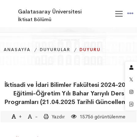
Galatasaray Üniversitesi
İktisat Bölümü
ANASAYFA
ANASAYFA
ANASAYFA
DUYURULAR
DUYURULAR
DUYURULAR
DUYURU
DUYURU
DUYURU
İktisadi ve İdari Bilimler Fakültesi 2024-2025
Eğitimi-Öğretim Yılı Bahar Yarıyılı Ders
Programları (21.04.2025 Tarihli Güncelleme)
+
-
Yazdır
15756 görüntülenme