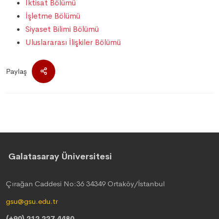
İktisat Bölümü
İşletme Bölümü
Siyaset Bilimi Bölümü
Uluslararası İlişkiler Bölümü
Paylaş
Galatasaray Üniversitesi
Çırağan Caddesi No:36 34349 Ortaköy/İstanbul
gsu@gsu.edu.tr
(+90) 212 227 4480