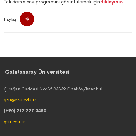
Tek ders sınav programını görüntülemek için
tıklayınız.
Paylaş
Galatasaray Üniversitesi
Çırağan Caddesi No:36 34349 Ortaköy/İstanbul
gsu@gsu.edu.tr
(+90) 212 227 4480
gsu.edu.tr