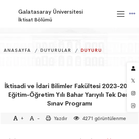
Galatasaray Üniversitesi
İktisat Bölümü
ANASAYFA
ANASAYFA
ANASAYFA
DUYURULAR
DUYURULAR
DUYURULAR
DUYURU
DUYURU
DUYURU
İktisadi ve İdari Bilimler Fakültesi 2023-2024
Eğitim-Öğretim Yılı Bahar Yarıyılı Tek Ders
Sınav Programı
+
-
Yazdır
4271 görüntülenme