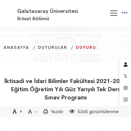
Galatasaray Üniversitesi
İktisat Bölümü
ANASAYFA
ANASAYFA
ANASAYFA
DUYURULAR
DUYURULAR
DUYURULAR
DUYURU
DUYURU
DUYURU
İktisadi ve İdari Bilimler Fakültesi 2021-2022
Eğitim Öğretim Yılı Güz Yarıyılı Tek Ders
Sınav Programı
+
-
Yazdır
5265 görüntülenme