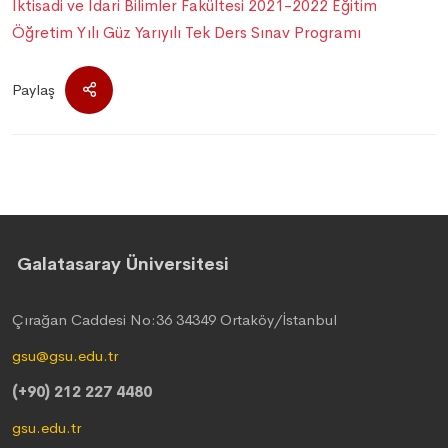
İktisadi ve İdari Bilimler Fakültesi 2021-2022 Eğitim
Öğretim Yılı Güz Yarıyılı Tek Ders Sınav Programı
Paylaş
Galatasaray Üniversitesi
Çırağan Caddesi No:36 34349 Ortaköy/İstanbul
gsu@gsu.edu.tr
(+90) 212 227 4480
gsu.edu.tr