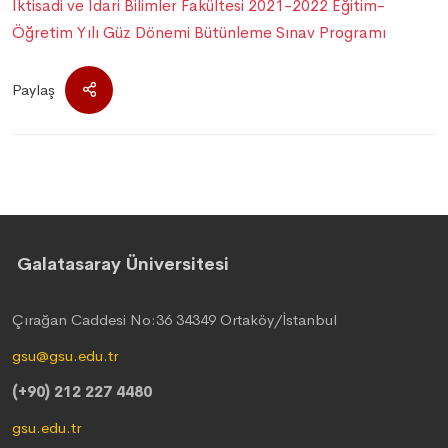
İktisadi ve İdari Bilimler Fakültesi 2021-2022 Eğitim-
Öğretim Yılı Güz Dönemi Bütünleme Sınav Programı
Paylaş
Galatasaray Üniversitesi
Çırağan Caddesi No:36 34349 Ortaköy/İstanbul
gsu@gsu.edu.tr
(+90) 212 227 4480
gsu.edu.tr