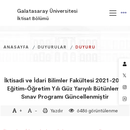
Galatasaray Üniversitesi
İktisat Bölümü
ANASAYFA
ANASAYFA
ANASAYFA
DUYURULAR
DUYURULAR
DUYURULAR
DUYURU
DUYURU
DUYURU
İktisadi ve İdari Bilimler Fakültesi 2021-2022
Eğitim-Öğretim Yılı Güz Yarıyılı Bütünleme
Sınav Programı Güncellenmiştir
+
-
Yazdır
6486 görüntülenme