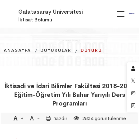
Galatasaray Üniversitesi
İktisat Bölümü
ANASAYFA
ANASAYFA
ANASAYFA
DUYURULAR
DUYURULAR
DUYURULAR
DUYURU
DUYURU
DUYURU
İktisadi ve İdari Bilimler Fakültesi 2018-2019
Eğitim-Öğretim Yılı Bahar Yarıyılı Ders
Programları
+
-
Yazdır
2834 görüntülenme