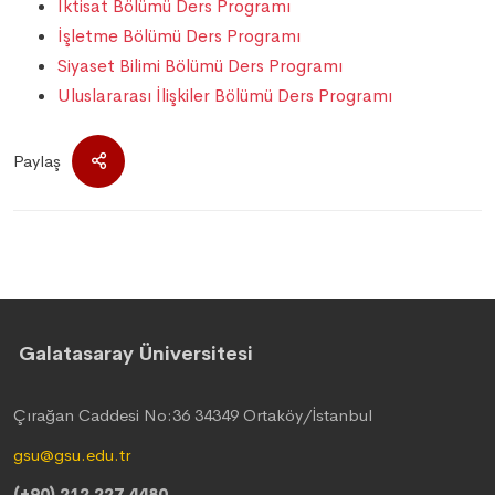
İktisat Bölümü Ders Programı
İşletme Bölümü Ders Programı
Siyaset Bilimi Bölümü Ders Programı
Uluslararası İlişkiler Bölümü Ders Programı
Paylaş
Galatasaray Üniversitesi
Çırağan Caddesi No:36 34349 Ortaköy/İstanbul
gsu@gsu.edu.tr
(+90) 212 227 4480