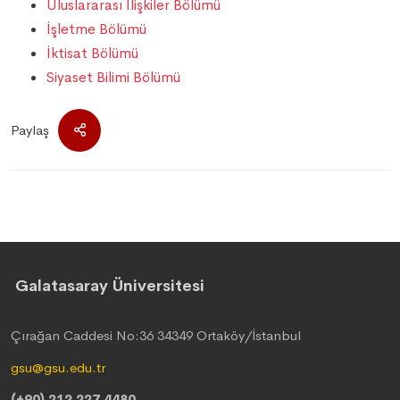
Uluslararası İlişkiler Bölümü
İşletme Bölümü
İktisat Bölümü
Siyaset Bilimi Bölümü
Paylaş
Galatasaray Üniversitesi
Çırağan Caddesi No:36 34349 Ortaköy/İstanbul
gsu@gsu.edu.tr
(+90) 212 227 4480