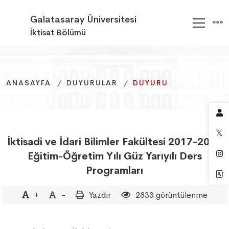
Galatasaray Üniversitesi
İktisat Bölümü
ANASAYFA
ANASAYFA
ANASAYFA
DUYURULAR
DUYURULAR
DUYURULAR
DUYURU
DUYURU
DUYURU
İktisadi ve İdari Bilimler Fakültesi 2017-2018
Eğitim-Öğretim Yılı Güz Yarıyılı Ders
Programları
+
-
Yazdır
2833 görüntülenme