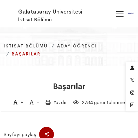
Galatasaray Üniversitesi
İktisat Bölümü
İKTISAT BÖLÜMÜ
İKTISAT BÖLÜMÜ
İKTISAT BÖLÜMÜ
ADAY ÖĞRENCI
ADAY ÖĞRENCI
ADAY ÖĞRENCI
BAŞARILAR
BAŞARILAR
BAŞARILAR
Başarılar
+
-
Yazdır
2784 görüntülenme
Sayfayı paylaş