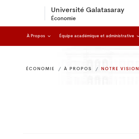
Université Galatasaray
Économie
À Propos
Équipe académique et administrative
ÉCONOMIE
ÉCONOMIE
ÉCONOMIE
À PROPOS
À PROPOS
À PROPOS
NOTRE VISION
NOTRE VISION
NOTRE VISION